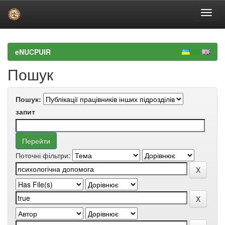
Skip
navigation
eNUCPUIR
Пошук
Пошук:
запит
Поточні фільтри: