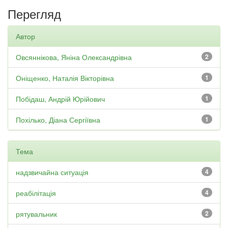
Перегляд
Автор
Овсяннікова, Яніна Олександрівна
2
Оніщенко, Наталія Вікторівна
1
Побідаш, Андрій Юрійович
1
Похілько, Діана Сергіївна
1
Тема
надзвичайна ситуація
4
реабілітація
4
рятувальник
2