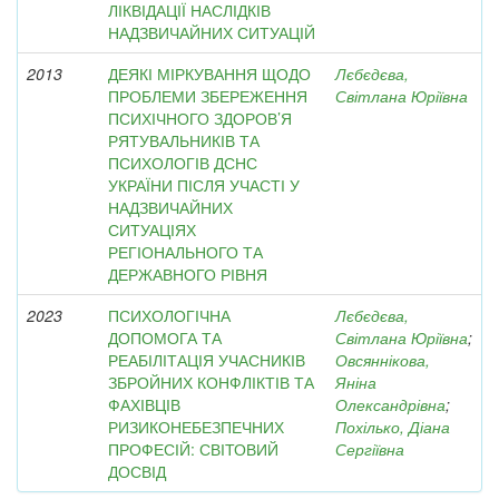
ЛІКВІДАЦІЇ НАСЛІДКІВ
НАДЗВИЧАЙНИХ СИТУАЦІЙ
2013
ДЕЯКІ МІРКУВАННЯ ЩОДО
Лєбєдєва,
ПРОБЛЕМИ ЗБЕРЕЖЕННЯ
Світлана Юріївна
ПСИХІЧНОГО ЗДОРОВ’Я
РЯТУВАЛЬНИКІВ ТА
ПСИХОЛОГІВ ДСНС
УКРАЇНИ ПІСЛЯ УЧАСТІ У
НАДЗВИЧАЙНИХ
СИТУАЦІЯХ
РЕГІОНАЛЬНОГО ТА
ДЕРЖАВНОГО РІВНЯ
2023
ПСИХОЛОГІЧНА
Лєбєдєва,
ДОПОМОГА ТА
Світлана Юріївна
;
РЕАБІЛІТАЦІЯ УЧАСНИКІВ
Овсяннікова,
ЗБРОЙНИХ КОНФЛІКТІВ ТА
Яніна
ФАХІВЦІВ
Олександрівна
;
РИЗИКОНЕБЕЗПЕЧНИХ
Похілько, Діана
ПРОФЕСІЙ: СВІТОВИЙ
Сергіївна
ДОСВІД