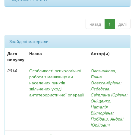
назад
1
далі
Знайдені матеріали:
Дата
Назва
Автор(и)
випуску
2014
Особливості психологічної
Овсяннікова,
роботи з мешканцями
Яніна
населених пунктів
Олександрівна
;
звільнених уході
Лєбєдєва,
антитерористичної операції.
Світлана Юріївна
;
Оніщенко,
Наталія
Вікторівна
;
Побідаш, Андрій
Юрійович