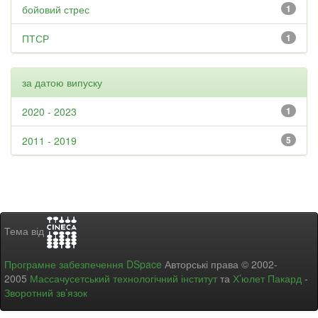
бойовий стрес
1
ПТСР
1
за датою випуску
2020 - 2023
1
2011 - 2019
5
Тема від
Програмне забезпечення DSpace
Авторські права © 2002-
2005
Массачусетський технологічний інститут
та
Х’юлет Пакард
-
Зворотний зв’язок