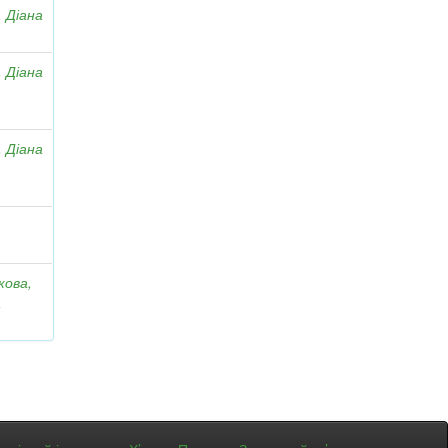
 Діана
 Діана
 Діана
кова,
а