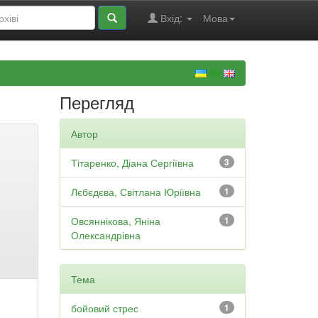
Вхід:
Мова
Перегляд
Автор
Тітаренко, Діана Сергіївна
3
Лєбєдєва, Світлана Юріївна
1
Овсяннікова, Яніна
1
Олександрівна
Тема
бойовий стрес
1