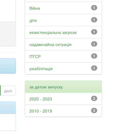
Війна
1
діти
1
екзистенціальна загроза
1
надзвичайна ситуація
1
ПТСР
1
реабілітація
1
за датою випуску
далі
2020 - 2023
2
2010 - 2019
3