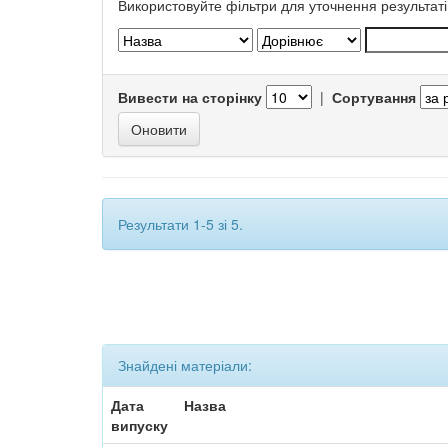
Використовуйте фільтри для уточнення результаті
Вивести на сторінку
|
Сортування
Результати 1-5 зі 5.
Знайдені матеріали:
Дата
Назва
випуску