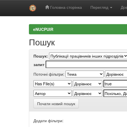
Головна сторінка
Перегляд
Дов
Skip
navigation
eNUCPUIR
Пошук
Пошук:
запит
Поточні фільтри:
Почати новий пошук
Додати фільтри: