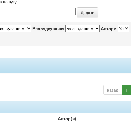
в пошуку.
Впорядкування
Автори
назад
1
Автор(и)