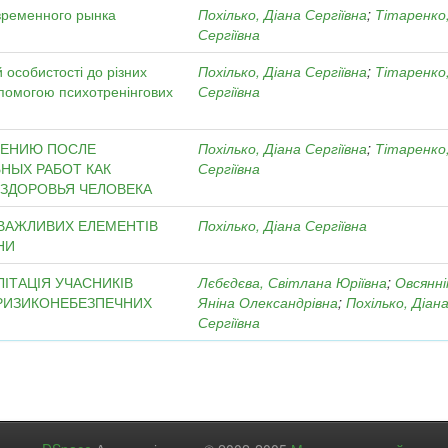
временного рынка
Похілько, Діана Сергіївна
;
Тітаренко,
Сергіївна
особистості до різних
Похілько, Діана Сергіївна
;
Тітаренко,
опомогою психотренінгових
Сергіївна
ЛЕНИЮ ПОСЛЕ
Похілько, Діана Сергіївна
;
Тітаренко,
НЫХ РАБОТ КАК
Сергіївна
ЗДОРОВЬЯ ЧЕЛОВЕКА
 ВАЖЛИВИХ ЕЛЕМЕНТІВ
Похілько, Діана Сергіївна
НИ
ІТАЦІЯ УЧАСНИКІВ
Лєбєдєва, Світлана Юріївна
;
Овсянні
 РИЗИКОНЕБЕЗПЕЧНИХ
Яніна Олександрівна
;
Похілько, Діан
Сергіївна