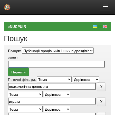
Skip
navigation
eNUCPUIR
Пошук
Пошук:
запит
Поточні фільтри: