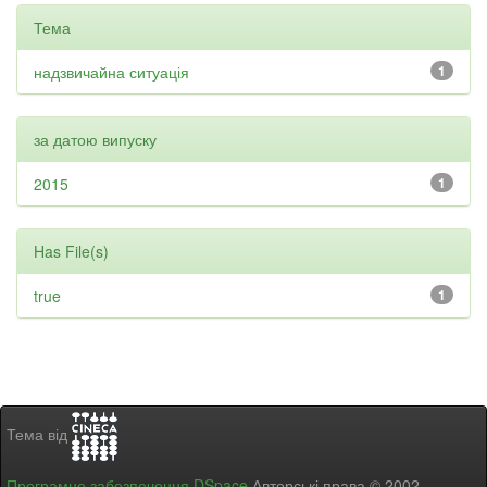
Тема
надзвичайна ситуація
1
за датою випуску
2015
1
Has File(s)
true
1
Тема від
Програмне забезпечення DSpace
Авторські права © 2002-