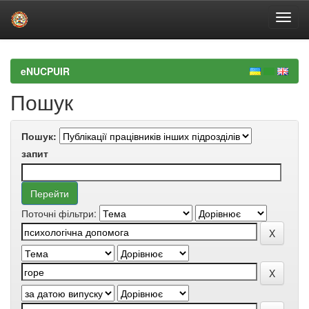
Skip
navigation
eNUCPUIR
Пошук
Пошук:
запит
Поточні фільтри: