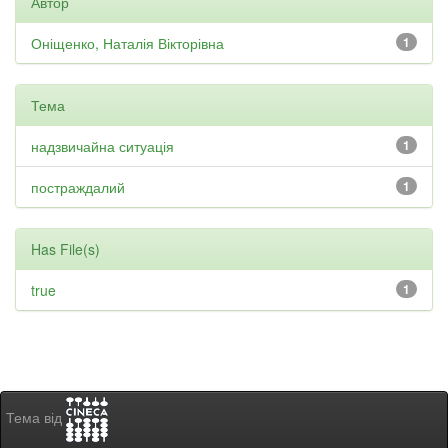
Автор
Оніщенко, Наталія Вікторівна
1
Тема
надзвичайна ситуація
1
постраждалий
1
Has File(s)
true
1
Тема від