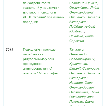
психотренінгових
Світлана Юріївна
;
технологій у практичній
Овсяннікова, Яніна
діяльності психологів
Олександрівна
;
ДСНС України: практичний
Оніщенко, Наталія
порадник
Вікторівна
;
Побідаш, Андрій
Юрійович
;
Похілько, Діана
Сергіївна
2019
Психологічні наслідки
Тімченко,
перебування
Олександр
рятувальників у зоні
Володимирович
;
проведення
Христенко,
антитерористичної
Віталій Євгенович
;
операції : Монографія
Оніщенко, Наталія
Вікторівна
;
Назаров, Олег
Олександрович
;
Овсяннікова, Яніна
Олександрівна
;
Похілько, Діана