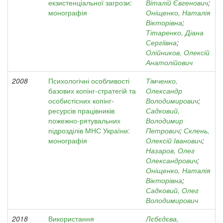
екзистенціальної загрози:
Віталій Євгенович
;
монографія
Оніщенко, Наталія
Вікторівна
;
Тітаренко, Діана
Сергіївна
;
Олійников, Олексій
Анатолійович
2008
Психологічні особливості
Тімченко,
базових копінг-стратегій та
Олександр
особистісних копінг-
Володимирович
;
ресурсів працівників
Садковий,
пожежно-рятувальних
Володимир
підрозділів МНС України:
Петрович
;
Склень,
монографія
Олексій Іванович
;
Назаров, Олег
Олександрович
;
Оніщенко, Наталія
Вікторівна
;
Садковий, Олег
Володимирович
2018
Використання
Лєбєдєва,