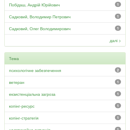
Побідаш, Андрій Юрійович
1
Садковий, Володимир Петрович
1
Садковий, Олег Володимирович
1
далі >
Тема
психологічне забезпечення
2
ветеран
1
екзистенціальна загроза
1
копінг-ресурс
1
копінг-стратегія
1
надзвичайна ситуація
1