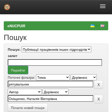
Skip
navigation
eNUCPUIR
Пошук
Пошук:
запит
Поточні фільтри:
Почати новий пошук