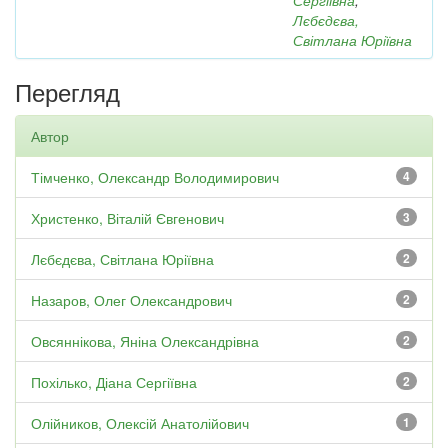
Сергіївна
;
Лєбєдєва,
Світлана Юріївна
Перегляд
Автор
Тімченко, Олександр Володимирович
4
Христенко, Віталій Євгенович
3
Лєбєдєва, Світлана Юріївна
2
Назаров, Олег Олександрович
2
Овсяннікова, Яніна Олександрівна
2
Похілько, Діана Сергіївна
2
Олійников, Олексій Анатолійович
1