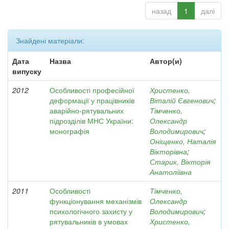
назад
1
далі
Знайдені матеріали:
Дата
Назва
Автор(и)
випуску
2012
Особливості професійної
Христенко,
деформації у працівників
Віталій Євгенович
;
аварійно-рятувальних
Тімченко,
підрозділів МНС України:
Олександр
монографія
Володимирович
;
Оніщенко, Наталія
Вікторівна
;
Старик, Вікторія
Анатоліївна
2011
Особливості
Тімченко,
функціонування механізмів
Олександр
психологічного захисту у
Володимирович
;
рятувальників в умовах
Христенко,