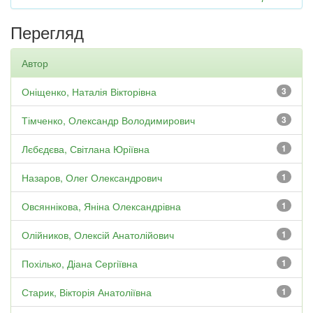
Перегляд
Автор
Оніщенко, Наталія Вікторівна
3
Тімченко, Олександр Володимирович
3
Лєбєдєва, Світлана Юріївна
1
Назаров, Олег Олександрович
1
Овсяннікова, Яніна Олександрівна
1
Олійников, Олексій Анатолійович
1
Похілько, Діана Сергіївна
1
Старик, Вікторія Анатоліївна
1