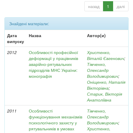
назад
1
далі
Знайдені матеріали:
Дата
Назва
Автор(и)
випуску
2012
Особливості професійної
Христенко,
деформації у працівників
Віталій Євгенович
;
аварійно-рятувальних
Тімченко,
підрозділів МНС України:
Олександр
монографія
Володимирович
;
Оніщенко, Наталія
Вікторівна
;
Старик, Вікторія
Анатоліївна
2011
Особливості
Тімченко,
функціонування механізмів
Олександр
психологічного захисту у
Володимирович
;
рятувальників в умовах
Христенко,