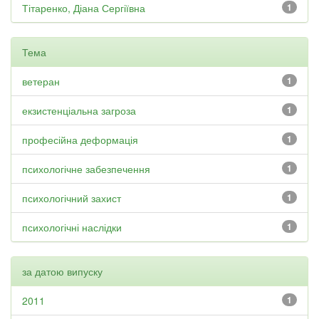
Тітаренко, Діана Сергіївна
1
Тема
ветеран
1
екзистенціальна загроза
1
професійна деформація
1
психологічне забезпечення
1
психологічний захист
1
психологічні наслідки
1
за датою випуску
2011
1