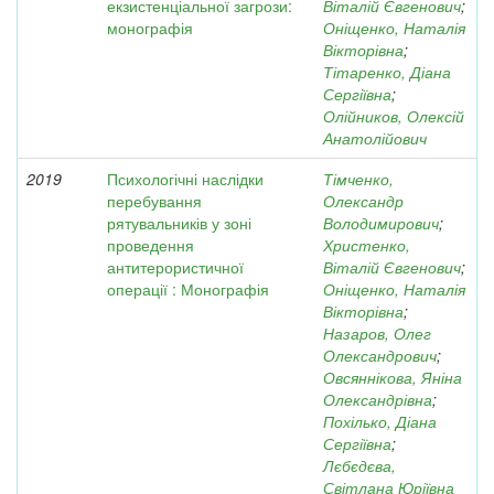
екзистенціальної загрози:
Віталій Євгенович
;
монографія
Оніщенко, Наталія
Вікторівна
;
Тітаренко, Діана
Сергіївна
;
Олійников, Олексій
Анатолійович
2019
Психологічні наслідки
Тімченко,
перебування
Олександр
рятувальників у зоні
Володимирович
;
проведення
Христенко,
антитерористичної
Віталій Євгенович
;
операції : Монографія
Оніщенко, Наталія
Вікторівна
;
Назаров, Олег
Олександрович
;
Овсяннікова, Яніна
Олександрівна
;
Похілько, Діана
Сергіївна
;
Лєбєдєва,
Світлана Юріївна