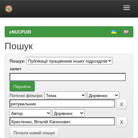
Skip
navigation
eNUCPUIR
Пошук
Пошук:
запит
Поточні фільтри:
Почати новий пошук