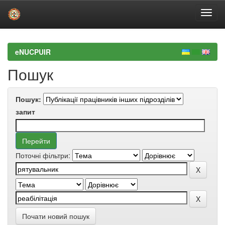
Skip
navigation
eNUCPUIR
Пошук
Пошук:
запит
Поточні фільтри:
Почати новий пошук