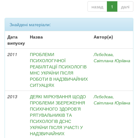
назад
1
далі
Знайдені матеріали:
Дата
Назва
Автор(и)
випуску
2011
ПРОБЛЕМИ
Лєбєдєва,
ПСИХОЛОГІЧНОЇ
Світлана Юріївна
РЕАБІЛІТАЦІЇ ПСИХОЛОГІВ
МНС УКРАЇНИ ПІСЛЯ
РОБОТИ В НАДЗВИЧАЙНИХ
СИТУАЦІЯХ
2013
ДЕЯКІ МІРКУВАННЯ ЩОДО
Лєбєдєва,
ПРОБЛЕМИ ЗБЕРЕЖЕННЯ
Світлана Юріївна
ПСИХІЧНОГО ЗДОРОВ’Я
РЯТУВАЛЬНИКІВ ТА
ПСИХОЛОГІВ ДСНС
УКРАЇНИ ПІСЛЯ УЧАСТІ У
НАДЗВИЧАЙНИХ