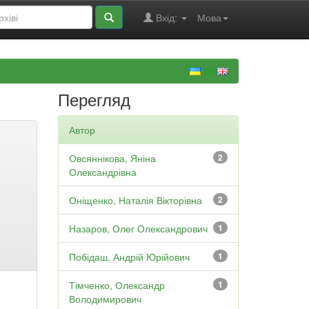
Вхід:
Мова
Перегляд
Автор
Овсяннікова, Яніна
2
Олександрівна
Оніщенко, Наталія Вікторівна
2
Назаров, Олег Олександрович
1
Побідаш, Андрій Юрійович
1
Тімченко, Олександр
1
Володимирович