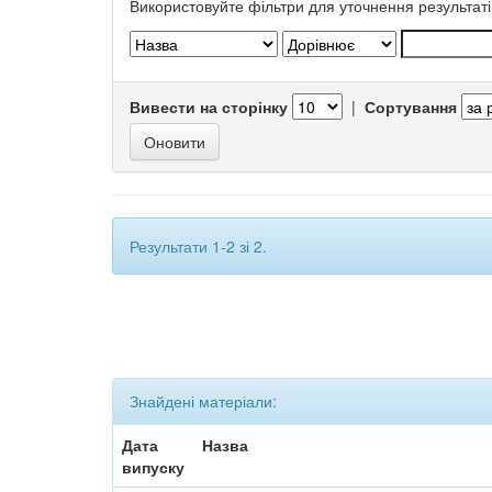
Використовуйте фільтри для уточнення результаті
Вивести на сторінку
|
Сортування
Результати 1-2 зі 2.
Знайдені матеріали:
Дата
Назва
випуску