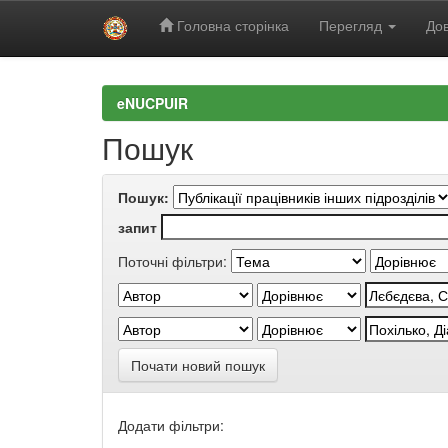
Головна сторінка
Перегляд
Дов
Skip
navigation
eNUCPUIR
Пошук
Пошук:
запит
Поточні фільтри:
Почати новий пошук
Додати фільтри: