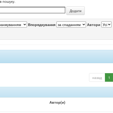
в пошуку.
Впорядкування
Автори
назад
1
Автор(и)