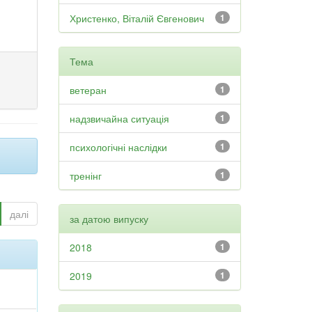
Христенко, Віталій Євгенович
1
Тема
ветеран
1
надзвичайна ситуація
1
психологічні наслідки
1
тренінг
1
далі
за датою випуску
2018
1
2019
1