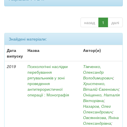
назад
1
далі
Знайдені матеріали:
Дата
Назва
Автор(и)
випуску
2019
Психологічні наслідки
Тімченко,
перебування
Олександр
рятувальників у зоні
Володимирович
;
проведення
Христенко,
антитерористичної
Віталій Євгенович
;
операції : Монографія
Оніщенко, Наталія
Вікторівна
;
Назаров, Олег
Олександрович
;
Овсяннікова, Яніна
Олександрівна
;