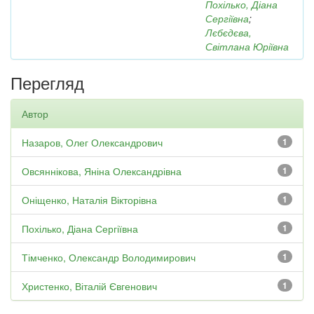
Похілько, Діана
Сергіївна
;
Лєбєдєва,
Світлана Юріївна
Перегляд
Автор
Назаров, Олег Олександрович
1
Овсяннікова, Яніна Олександрівна
1
Оніщенко, Наталія Вікторівна
1
Похілько, Діана Сергіївна
1
Тімченко, Олександр Володимирович
1
Христенко, Віталій Євгенович
1