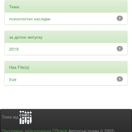
Тема
психологічні наслідки
1
за датою випуску
2019
1
Has File(s)
true
1
Тема від
Програмне забезпечення DSpace
Авторські права © 2002-