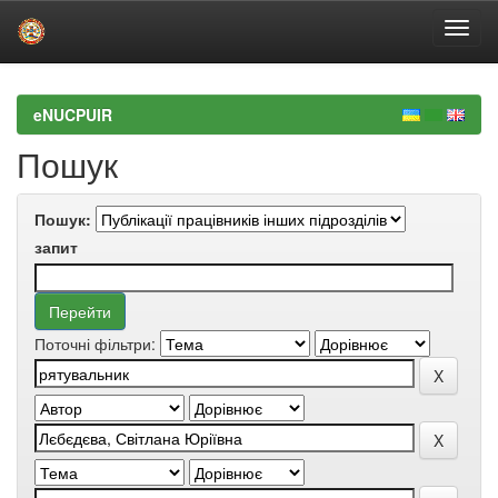
Skip
navigation
eNUCPUIR
Пошук
Пошук:
запит
Поточні фільтри: