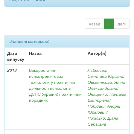
назад
1
далі
Знайдені матеріали:
Дата
Назва
Автор(и)
випуску
2018
Використання
Лєбєдєва,
психотренінгових
Світлана Юріївна
;
технологій у практичній
Овсяннікова, Яніна
діяльності психологів
Олександрівна
;
ДСНС України: практичний
Оніщенко, Наталія
порадник
Вікторівна
;
Побідаш, Андрій
Юрійович
;
Похілько, Діана
Сергіївна