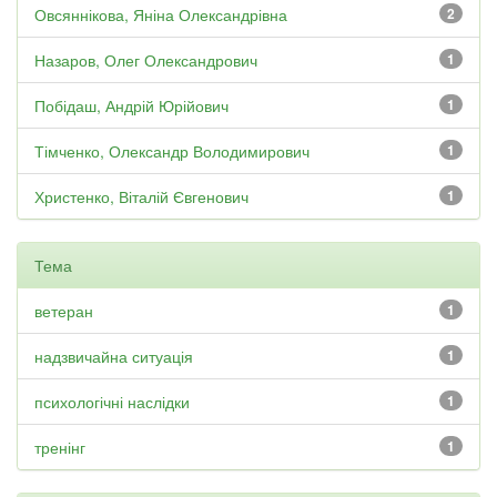
Овсяннікова, Яніна Олександрівна
2
Назаров, Олег Олександрович
1
Побідаш, Андрій Юрійович
1
Тімченко, Олександр Володимирович
1
Христенко, Віталій Євгенович
1
Тема
ветеран
1
надзвичайна ситуація
1
психологічні наслідки
1
тренінг
1