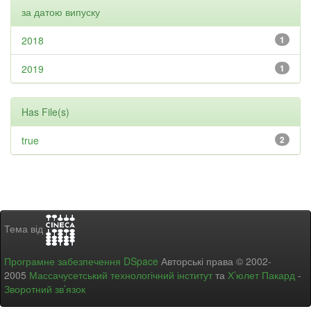
за датою випуску
2018
1
2019
1
Has File(s)
true
2
Тема від
Програмне забезпечення DSpace
Авторські права © 2002-
2005
Массачусетський технологічний інститут
та
Х’юлет Пакард
-
Зворотний зв’язок