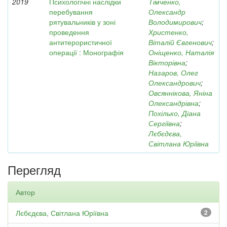
2019
Психологічні наслідки
Тімченко,
перебування
Олександр
рятувальників у зоні
Володимирович
;
проведення
Христенко,
антитерористичної
Віталій Євгенович
;
операції : Монографія
Оніщенко, Наталія
Вікторівна
;
Назаров, Олег
Олександрович
;
Овсяннікова, Яніна
Олександрівна
;
Похілько, Діана
Сергіївна
;
Лєбєдєва,
Світлана Юріївна
Перегляд
Автор
Лєбєдєва, Світлана Юріївна
2