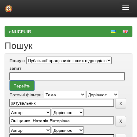
Skip
navigation
eNUCPUIR
Пошук
Пошук:
запит
Поточні фільтри: