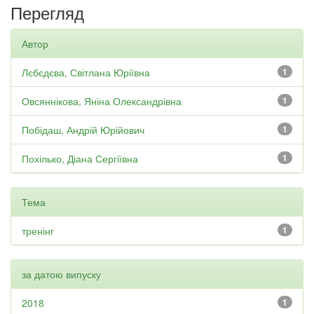
Перегляд
Автор
Лєбєдєва, Світлана Юріївна
1
Овсяннікова, Яніна Олександрівна
1
Побідаш, Андрій Юрійович
1
Похілько, Діана Сергіївна
1
Тема
тренінг
1
за датою випуску
2018
1