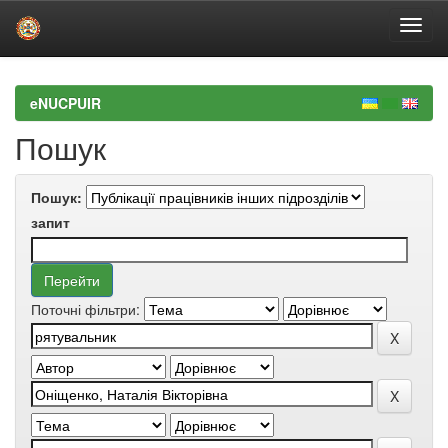
Skip
navigation
eNUCPUIR
Пошук
Пошук:
запит
Поточні фільтри: