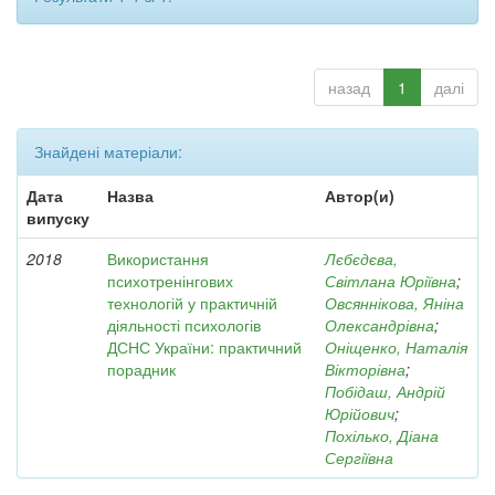
назад
1
далі
Знайдені матеріали:
Дата
Назва
Автор(и)
випуску
2018
Використання
Лєбєдєва,
психотренінгових
Світлана Юріївна
;
технологій у практичній
Овсяннікова, Яніна
діяльності психологів
Олександрівна
;
ДСНС України: практичний
Оніщенко, Наталія
порадник
Вікторівна
;
Побідаш, Андрій
Юрійович
;
Похілько, Діана
Сергіївна