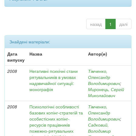
назад
1
далі
Знайдені матеріали:
Дата
Назва
Автор(и)
випуску
2008
Негативні психічні стани
Тімченко,
рятувальників в умовах
Олександр
надзвичайної ситуації:
Володимирович
;
монографія
Миронець, Сергій
Миколайович
2008
Психологічні особливості
Тімченко,
базових копінг-стратегій та
Олександр
особистісних копінг-
Володимирович
;
ресурсів працівників
Садковий,
пожежно-рятувальних
Володимир