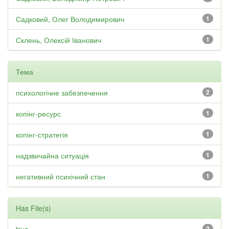
Садковий, Олег Володимирович
1
Склень, Олексій Іванович
1
Тема
психологічне забезпечення
2
копінг-ресурс
1
копінг-стратегія
1
надзвичайна ситуація
1
негативний психічний стан
1
Has File(s)
2