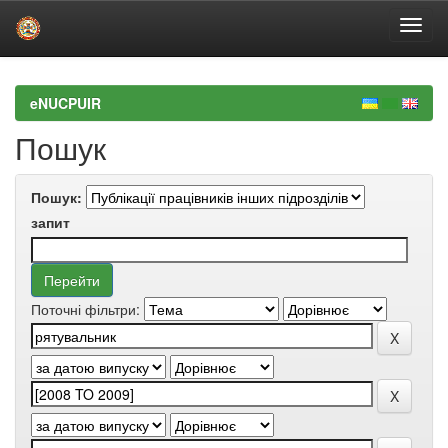
Skip
navigation
eNUCPUIR
Пошук
Пошук:
запит
Поточні фільтри: