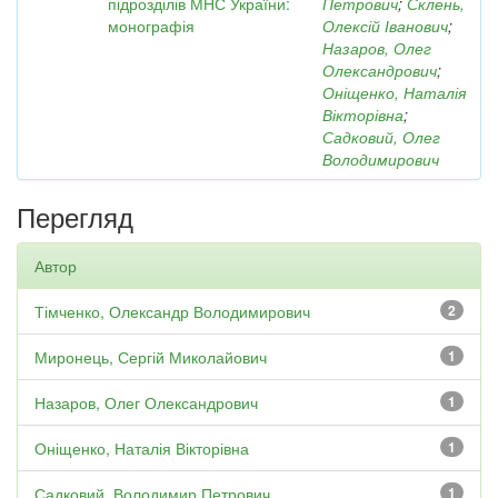
підрозділів МНС України:
Петрович
;
Склень,
монографія
Олексій Іванович
;
Назаров, Олег
Олександрович
;
Оніщенко, Наталія
Вікторівна
;
Садковий, Олег
Володимирович
Перегляд
Автор
Тімченко, Олександр Володимирович
2
Миронець, Сергій Миколайович
1
Назаров, Олег Олександрович
1
Оніщенко, Наталія Вікторівна
1
Садковий, Володимир Петрович
1