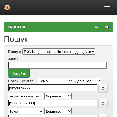
Skip
navigation
eNUCPUIR
Пошук
Пошук:
запит
Поточні фільтри: