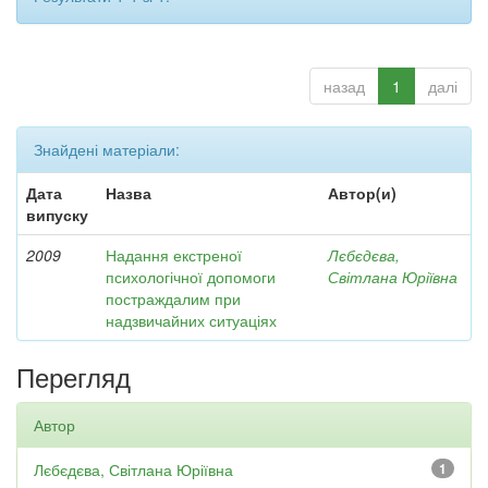
назад
1
далі
Знайдені матеріали:
Дата
Назва
Автор(и)
випуску
2009
Надання екстреної
Лєбєдєва,
психологічної допомоги
Світлана Юріївна
постраждалим при
надзвичайних ситуаціях
Перегляд
Автор
Лєбєдєва, Світлана Юріївна
1