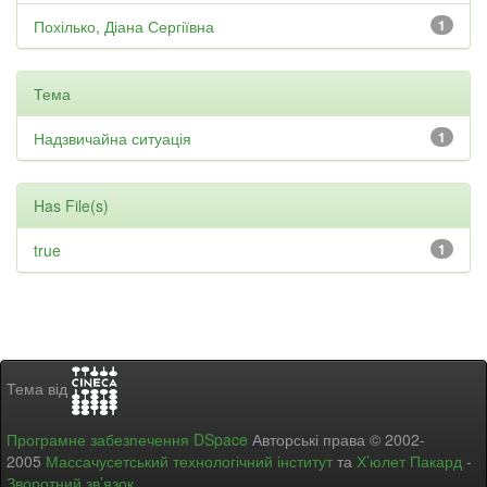
Похілько, Діана Сергіївна
1
Тема
Надзвичайна ситуація
1
Has File(s)
true
1
Тема від
Програмне забезпечення DSpace
Авторські права © 2002-
2005
Массачусетський технологічний інститут
та
Х’юлет Пакард
-
Зворотний зв’язок