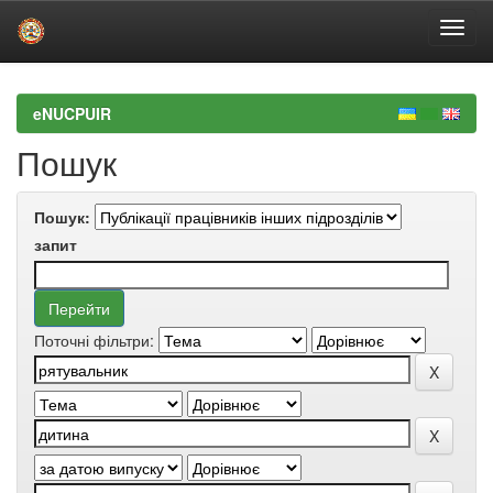
Skip
navigation
eNUCPUIR
Пошук
Пошук:
запит
Поточні фільтри: