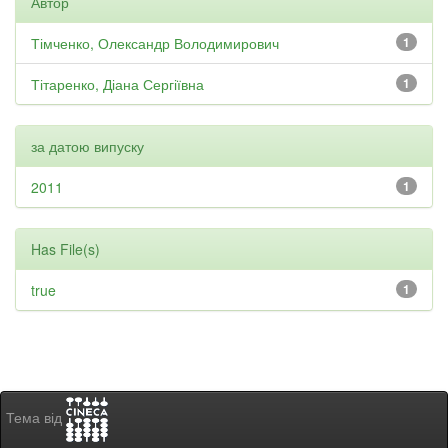
Автор
Тімченко, Олександр Володимирович
1
Тітаренко, Діана Сергіївна
1
за датою випуску
2011
1
Has File(s)
true
1
Тема від