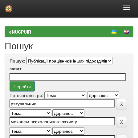
Skip
navigation
eNUCPUIR
Пошук
Пошук:
запит
Поточні фільтри: