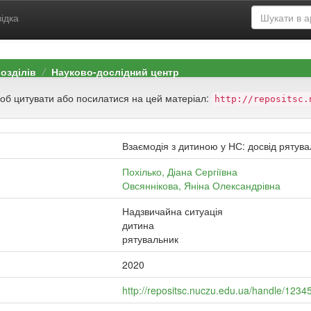
ідка
розділів
Науково-дослідний центр
щоб цитувати або посилатися на цей матеріал:
http://repositsc.
Взаємодія з дитиною у НС: досвід рятув
Похілько, Діана Сергіївна
Овсяннікова, Яніна Олександрівна
Надзвичайна ситуація
дитина
рятувальник
2020
http://repositsc.nuczu.edu.ua/handle/123