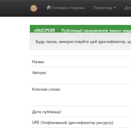
Головна сторінка
Перегляд
Дов
Skip
navigation
eNUCPUIR
Публікації працівників інших під
Будь ласка, використовуйте цей ідентифікатор, 
Назва:
Автори:
Ключові слова:
Дата публікації:
URI (Уніфікований ідентифікатор ресурсу):