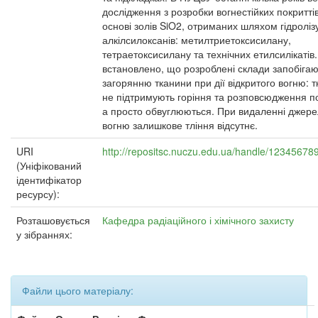
дослідження з розробки вогнестійких покритті
основі золів SiO2, отриманих шляхом гідроліз
алкілсилоксанів: метилтриетоксисилану,
тетраетоксисилану та технічних етилсилікатів
встановлено, що розроблені склади запобігаю
загорянню тканини при дії відкритого вогню: 
не підтримують горіння та розповсюдження п
а просто обвуглюються. При видаленні джер
вогню залишкове тління відсутнє.
URI
http://repositsc.nuczu.edu.ua/handle/12345678
(Уніфікований
ідентифікатор
ресурсу):
Розташовується
Кафедра радіаційного і хімічного захисту
у зібраннях:
Файли цього матеріалу: