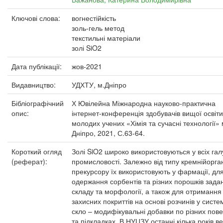
Ключові слова:
вогнестійкість
золь-гель метод
текстильні матеріали
золі SiO2
Дата публікації:
жов-2021
Видавництво:
УДХТУ, м.Дніпро
Бібліографічний
Х Ювілейна Міжнародна науково-практична
опис:
інтернет-конференція здобувачів вищої освіти
молодих учених «Хімія та сучасні технології» 
Дніпро, 2021, С.63-64.
Короткий огляд
Золі SiO2 широко використовуються у всіх гал
(реферат):
промисловості. Залежно від типу кремнійорга
прекурсору їх використовують у фармації, дл
одержання сорбентів та різних порошків зада
складу та морфології, а також для отримання
захисних покриттів на основі розчинів у систем
скло – модифікувальні добавки по різних пов
та підкладках. В НУЦЗУ останні кілька років в