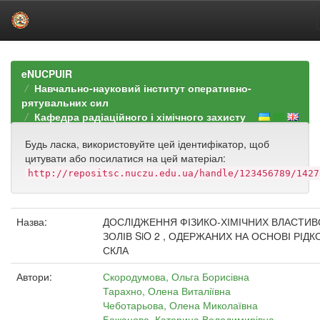
Skip
navigation
eNUCPUIR
Навчально-науковий інститут оперативно-
рятувальних сил
Кафедра радіаційного і хімічного захисту
Будь ласка, використовуйте цей ідентифікатор, щоб
цитувати або посилатися на цей матеріал:
http://repositsc.nuczu.edu.ua/handle/123456789/1427
Назва:
ДОСЛІДЖЕННЯ ФІЗИКО-ХІМІЧНИХ ВЛАСТИ
ЗОЛІВ SiO 2 , ОДЕРЖАНИХ НА ОСНОВІ РІДК
СКЛА
Автори:
Скородумова, Ольга Борисівна
Тарахно, Олена Виталіївна
Чеботарьова, Олена Миколаївна
Бажанова, Катерина Володимирівна