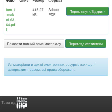
Файл
Опис
Розмір
Формат
tom-1
415,27
Adobe
Переглянути/Відкрити
-mak
kB
PDF
et-63-
64.pd
f
Показати повний опис матеріалу
Перегляд статистики
Усі матеріали в архіві електронних ресурсів захищені
авторським правом, всі права збережені.
Тема від