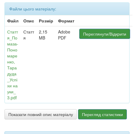
Файли цього матеріалу:
Файл
Опис
Розмір
Формат
Статт
Статт
2,15
Adobe
Переглянути/Відкрити
я_По
я
MB
PDF
маза-
Поно
маре
нко,
Тара
дуда
_Успі
хи на
уки_
3.pdf
Показати повний опис матеріалу
Перегляд статистики