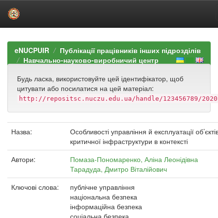
Skip
navigation
eNUCPUIR
Публікації працівників інших підрозділів
Навчально-науково-виробничий центр
Будь ласка, використовуйте цей ідентифікатор, щоб
цитувати або посилатися на цей матеріал:
http://repositsc.nuczu.edu.ua/handle/123456789/2020
Назва:
Особливості управління й експлуатації об’єкті
критичної інфраструктури в контексті
Автори:
Помаза-Пономаренко, Аліна Леонідівна
Тарадуда, Дмитро Віталійович
Ключові слова:
публічне управління
національна безпека
інформаційна безпека
соціальна безпека