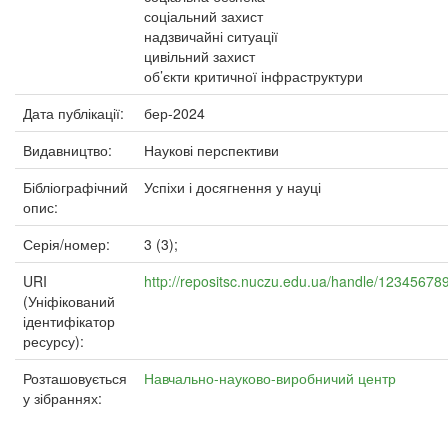
соціальний захист
надзвичайні ситуації
цивільний захист
об’єкти критичної інфраструктури
Дата публікації:
бер-2024
Видавництво:
Наукові перспективи
Бібліографічний
Успіхи і досягнення у науці
опис:
Серія/номер:
3 (3);
URI
http://repositsc.nuczu.edu.ua/handle/12345678
(Уніфікований
ідентифікатор
ресурсу):
Розташовується
Навчально-науково-виробничий центр
у зібраннях: