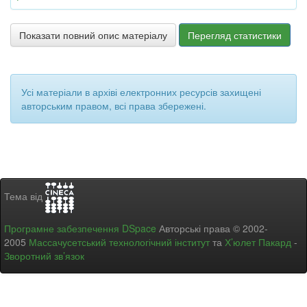
Показати повний опис матеріалу
Перегляд статистики
Усі матеріали в архіві електронних ресурсів захищені
авторським правом, всі права збережені.
Тема від
Програмне забезпечення DSpace
Авторські права © 2002-
2005
Массачусетський технологічний інститут
та
Х’юлет Пакард
-
Зворотний зв’язок