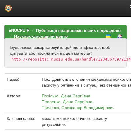
Skip
navigation
eNUCPUIR
Публікації працівників інших підрозділів
Науково-дослідний центр
Будь ласка, використовуйте цей ідентифікатор, щоб
цитувати або посилатися на цей матеріал:
http://repositsc.nuczu.edu.ua/handle/123456789/2134
Назва:
Послідовність включення механізмів психолог
захисту у рятівників в ситуації екзістенційної з
Автори:
Похілько, Діана Сергіївна
Тітаренко, Діана Сергіївна
Тімченко, Олександр Володимирович
Ключові слова:
механізми психологічного захисту
рятувальник