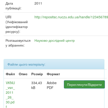
Дата
2011
публікації:
URI
http://repositsc.nuczu.edu.ua/handle/12345678
(Уніфікований
ідентифікатор
ресурсу):
Розташовується
Науково-дослідний центр
у зібраннях:
Файли цього матеріалу:
Файл
Опис
Розмір
Формат
VKNU
334,43
Adobe
Переглянути/Відкрити
_vsn_
kB
PDF
2011
_26_
30.pd
f