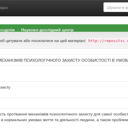
ідка
розділів
Науково-дослідний центр
щоб цитувати або посилатися на цей матеріал:
http://repositsc.
ЕХАНІЗМІВ ПСИХОЛОГІЧНОГО ЗАХИСТУ ОСОБИСТОСТІ В УМОВА
ахисту
ість протікання механізмів психологічного захисту для самої особист
у в нормальних умовах життя та діяльності людини, а також проблем