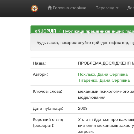
Головна сторінка
Перегляд
Дов
Skip
navigation
eNUCPUIR
Публікації працівників інших під
Будь ласка, використовуйте цей ідентифікатор, 
Назва:
ПРОБЛЕМА ДОСЛІДЖЕНЯ М
Автори:
Похілько, Діана Сергіївна
Тітаренко, Діана Сергіївна
Ключові слова:
механізми психологічного з
моделювання
Дата публікації:
2009
Короткий огляд
У статті йдеться про важлив
(реферат):
вивчення механізмів захист
загрози.