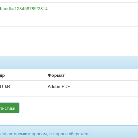
ua/handle/123456789/2814
ір
Формат
41 kB
Adobe PDF
тистики
щені авторським правом, всі права збережені.