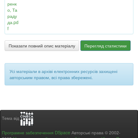
ренк
о, Та
раду
да.pd
f
Показати повний опис матеріалу
Перегляд статистики
Усі матеріали в архіві електронних ресурсів захищені
авторським правом, всі права збережені.
Тема від
Програмне забезпечення DSpace
Авторські права © 2002-