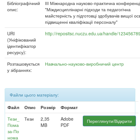
Бібліографічний
ІІІ Міжнародна науково-практична конференц
опис:
"Міждисциплінарні підходи та педагогічна
майстерність у підготовці здобувачів вищої осв
підвищенні кваліфікації персоналу"
URI
http://repositsc.nuczu.edu.ua/handle/12345678
(Уніфікований
ідентифікатор
ресурсу):
Розташовується
Навчально-науково-виробничий центр
у зібраннях:
Файли цього матеріалу:
Файл
Опис
Розмір
Формат
Тези_
Тези
2,35
Adobe
Переглянути/Відкрити
Пома
MB
PDF
за-По
нома