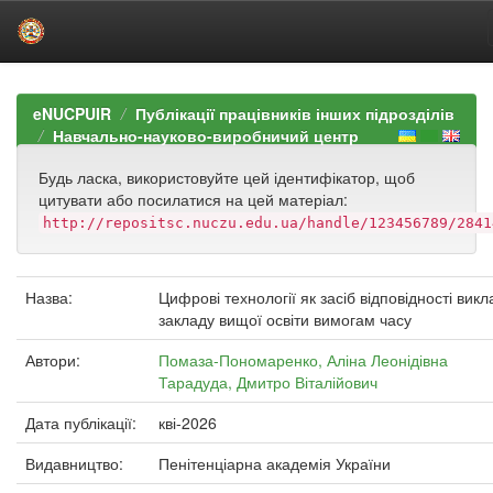
Skip
navigation
eNUCPUIR
Публікації працівників інших підрозділів
Навчально-науково-виробничий центр
Будь ласка, використовуйте цей ідентифікатор, щоб
цитувати або посилатися на цей матеріал:
http://repositsc.nuczu.edu.ua/handle/123456789/2841
Назва:
Цифрові технології як засіб відповідності вик
закладу вищої освіти вимогам часу
Автори:
Помаза-Пономаренко, Аліна Леонідівна
Тарадуда, Дмитро Віталійович
Дата публікації:
кві-2026
Видавництво:
Пенітенціарна академія України