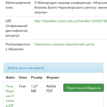
Бібліографічний
V Міжнародна наукова конференція «Морськ
опис:
безпека Балто-Чорноморського регіону: викли
загрози»
URI
http://repositsc.nuczu.edu.ua/handle/12345678
(Уніфікований
ідентифікатор
ресурсу):
Розташовується
Навчально-науково-виробничий центр
у зібраннях:
Файли цього матеріалу:
Файл
Опис
Розмір
Формат
Тези_
Тези
1,27
Adobe
Переглянути/Відкрити
Морс
MB
PDF
ька б
езпек
а.pdf