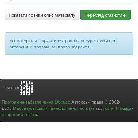
Показати повний опис матеріалу
Перегляд статистики
Усі матеріали в архіві електронних ресурсів захищені
авторським правом, всі права збережені.
Тема від
Програмне забезпечення DSpace
Авторські права © 2002-
2005
Массачусетський технологічний інститут
та
Х’юлет Пакард
-
Зворотний зв’язок