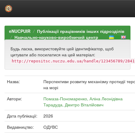
Skip
navigation
eNUCPUIR
Публікації працівників інших підрозділів
Навчально-науково-виробничий центр
Будь ласка, використовуйте цей ідентифікатор, щоб
цитувати або посилатися на цей матеріал:
http://repositsc.nuczu.edu.ua/handle/123456789/2841
Назва:
Перспективи розвитку механізму протидії тер
на морі
Автори:
Помаза-Пономаренко, Аліна Леонідівна
Тарадуда, Дмитро Віталійович
Дата публікації:
2026
Видавництво:
ОДУВС