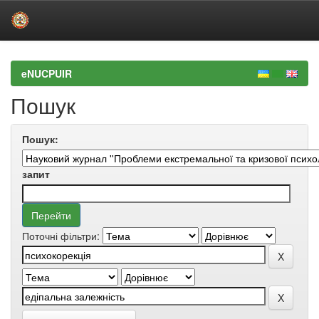
Skip
navigation
eNUCPUIR
Пошук
Пошук:
запит
Поточні фільтри: