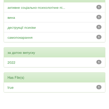
активне соціально-психологічне пі...
1
вина
1
деструкції психіки
1
самопокарання
1
за датою випуску
2022
1
Has File(s)
true
1