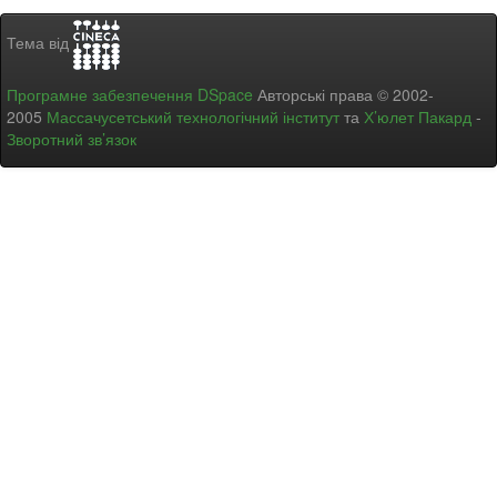
Тема від
Програмне забезпечення DSpace
Авторські права © 2002-
2005
Массачусетський технологічний інститут
та
Х’юлет Пакард
-
Зворотний зв’язок