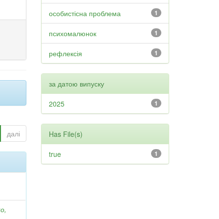
особистісна проблема
1
психомалюнок
1
рефлексія
1
за датою випуску
2025
1
далі
Has File(s)
true
1
о,