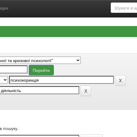
ідка
в пошуку.