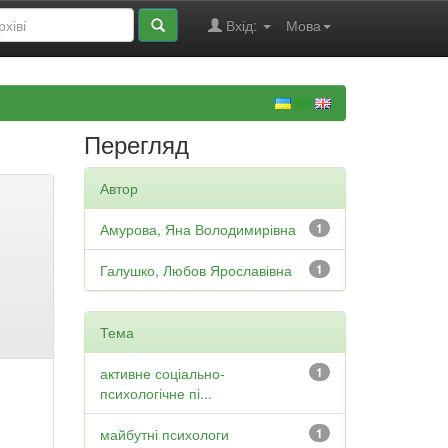
Вхід:
Мова
Перегляд
Автор
Амурова, Яна Володимирівна
1
Галушко, Любов Ярославівна
1
Тема
активне соціально-
1
психологічне пі...
майбутні психологи
1