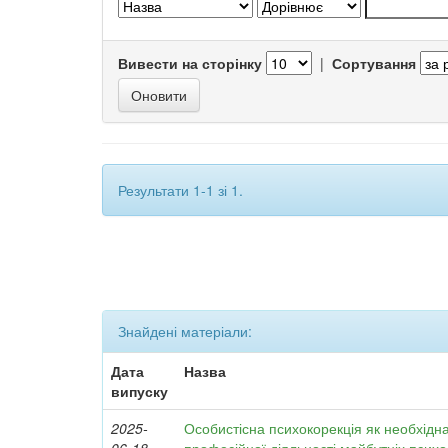
Вивести на сторінку
|
Сортування
Результати 1-1 зі 1.
Знайдені матеріали:
Дата
Назва
випуску
2025-
Особистісна психокорекція як необхідн