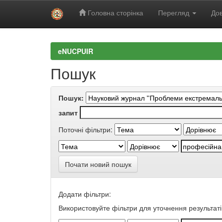
Головна сторінка
Перегляд
Дов
Skip
navigation
eNUCPUIR
Пошук
Пошук:
запит
Поточні фільтри:
Почати новий пошук
Додати фільтри:
Використовуйте фільтри для уточнення результаті