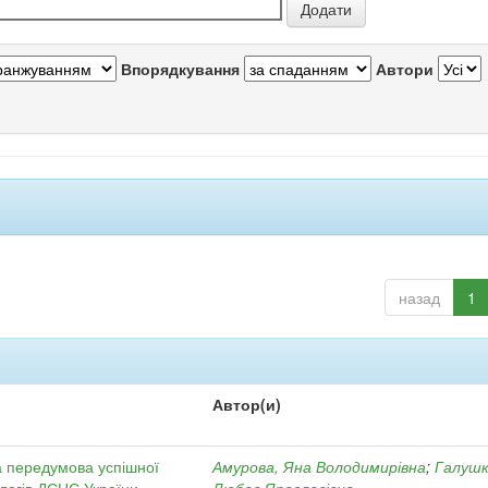
Впорядкування
Автори
назад
1
Автор(и)
а передумова успішної
Амурова, Яна Володимирівна
;
Галушк