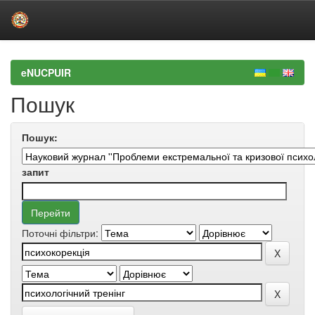
Skip
navigation
eNUCPUIR
Пошук
Пошук:
запит
Поточні фільтри: