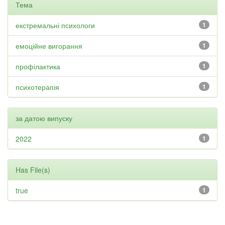
Тема
екстремальні психологи
1
емоційне вигорання
1
профілактика
1
психотерапія
1
за датою випуску
2022
1
Has File(s)
true
1