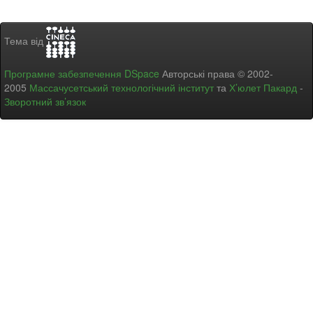
Тема від
Програмне забезпечення DSpace
Авторські права © 2002-
2005
Массачусетський технологічний інститут
та
Х’юлет Пакард
-
Зворотний зв’язок