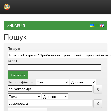
Skip
navigation
eNUCPUIR
Пошук
Пошук:
запит
Поточні фільтри: