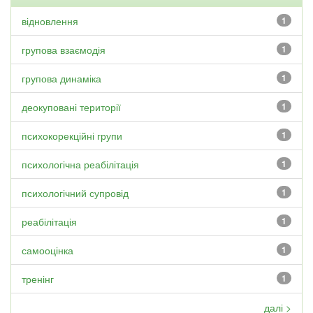
відновлення
1
групова взаємодія
1
групова динаміка
1
деокуповані території
1
психокорекційні групи
1
психологічна реабілітація
1
психологічний супровід
1
реабілітація
1
самооцінка
1
тренінг
1
далі >