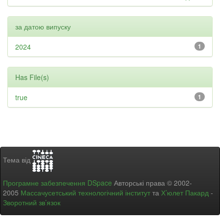
за датою випуску
2024
1
Has File(s)
true
1
Тема від
Програмне забезпечення DSpace
Авторські права © 2002-
2005
Массачусетський технологічний інститут
та
Х’юлет Пакард
-
Зворотний зв’язок