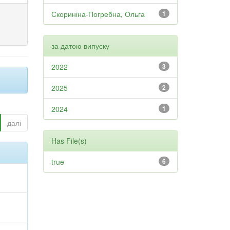
Скориніна-Погребна, Ольга
1
за датою випуску
2022
3
2025
2
2024
1
далі
Has File(s)
true
6