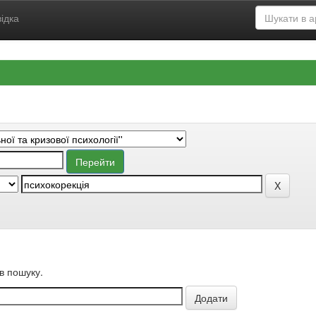
ідка
в пошуку.