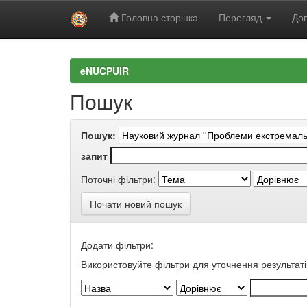
Головна сторінка
Перегляд
Дов
Skip
navigation
eNUCPUIR
Пошук
Пошук:
запит
Поточні фільтри:
Почати новий пошук
Додати фільтри:
Використовуйте фільтри для уточнення результаті