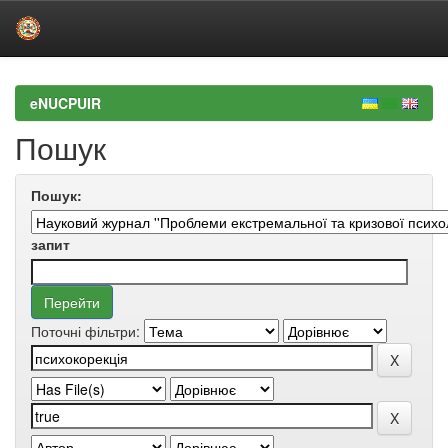
Skip
navigation
eNUCPUIR
Пошук
Пошук:
запит
Поточні фільтри: