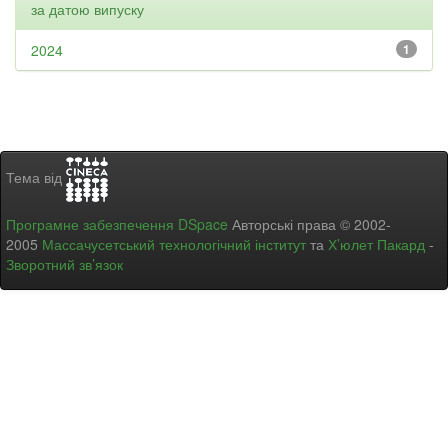
за датою випуску
2024
1
Тема від
Програмне забезпечення DSpace
Авторські права © 2002-
2005
Массачусетський технологічний інститут
та
Х’юлет Пакард
-
Зворотний зв’язок