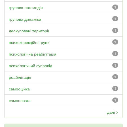
групова взаємодія
1
групова динаміка
1
деокуповані території
1
психокорекційні групи
1
психологічна реабілітація
1
психологічний супровід
1
реабілітація
1
самооцінка
1
самоповага
1
далі >