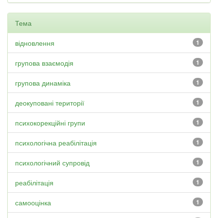
Тема
відновлення
1
групова взаємодія
1
групова динаміка
1
деокуповані території
1
психокорекційні групи
1
психологічна реабілітація
1
психологічний супровід
1
реабілітація
1
самооцінка
1