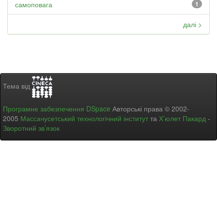
самоповага
1
далі >
Тема від
Програмне забезпечення DSpace
Авторські права © 2002-
2005
Массачусетський технологічний інститут
та
Х’юлет Пакард
-
Зворотний зв’язок