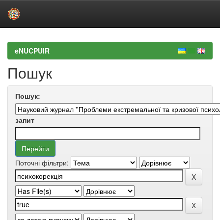
Skip
navigation
eNUCPUIR
Пошук
Пошук:
запит
Поточні фільтри: