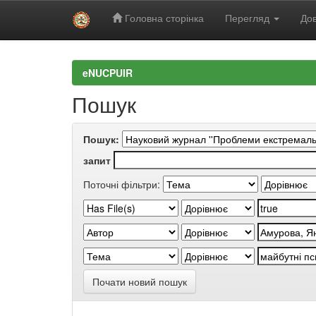
Головна сторінка
Перегляд
Дов
Skip
navigation
eNUCPUIR
Пошук
Пошук:
запит
Поточні фільтри:
Почати новий пошук