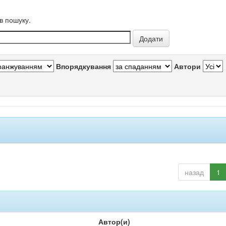
в пошуку.
Впорядкування
Автори
назад
1
Автор(и)