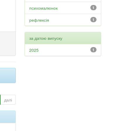
психомалюнок
1
рефлексія
1
за датою випуску
2025
1
далі