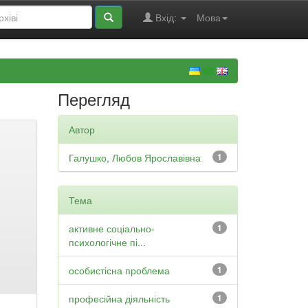
Вхід:
Мова
Перегляд
Автор
Галушко, Любов Ярославівна
1
Тема
активне соціально-
1
психологічне пі...
особистісна проблема
1
професійна діяльність
1