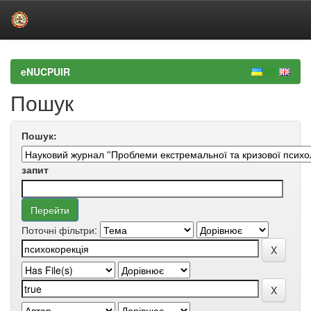
Skip
navigation
eNUCPUIR
Пошук
Пошук:
запит
Поточні фільтри: