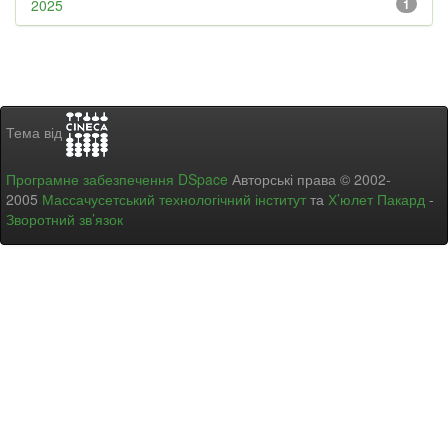
2025
1
Тема від
Програмне забезпечення DSpace
Авторські права © 2002-
2005
Массачусетський технологічний інститут
та
Х’юлет Пакард
-
Зворотний зв’язок