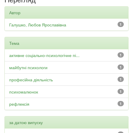
Автор
Галушко, Любов Ярославівна
1
Тема
активне соціально-психологічне пі...
1
майбутні психологи
1
професійна діяльність
1
психомалюнок
1
рефлексія
1
за датою випуску