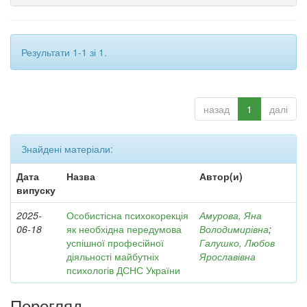
Результати 1-1 зі 1.
назад
1
далі
Знайдені матеріали:
Дата
Назва
Автор(и)
випуску
2025-
Особистісна психокорекція
Амурова, Яна
06-18
як необхідна передумова
Володимирівна
;
успішної професійної
Галушко, Любов
діяльності майбутніх
Ярославівна
психологів ДСНС України
Перегляд