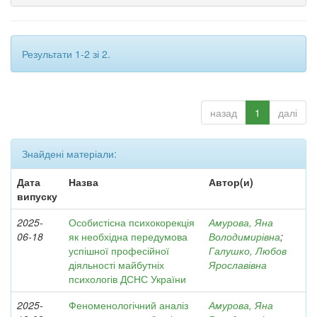
Результати 1-2 зі 2.
назад
1
далі
Знайдені матеріали:
Дата
Назва
Автор(и)
випуску
2025-
Особистісна психокорекція
Амурова, Яна
06-18
як необхідна передумова
Володимирівна
;
успішної професійної
Галушко, Любов
діяльності майбутніх
Ярославівна
психологів ДСНС України
2025-
Феноменологічний аналіз
Амурова, Яна