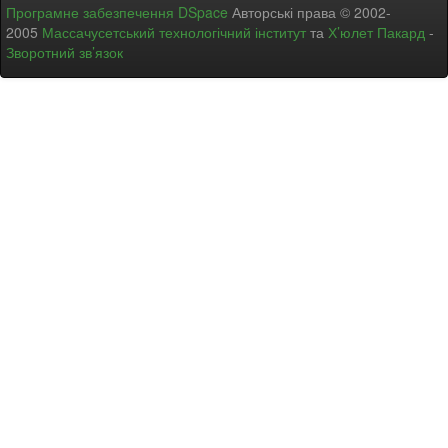
Програмне забезпечення DSpace
Авторські права © 2002-
2005
Массачусетський технологічний інститут
та
Х’юлет Пакард
-
Зворотний зв’язок