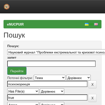
Skip
navigation
eNUCPUIR
Пошук
Пошук:
запит
Поточні фільтри: