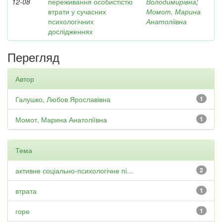
12-08
переживання особистістю
Володимирівна
;
втрати у сучасних
Момот, Марина
психологічних
Анатоліївна
дослідженнях
Перегляд
Автор
Галушко, Любов Ярославівна
1
Момот, Марина Анатоліївна
1
Тема
активне соціально-психологічне пі...
2
втрата
1
горе
1