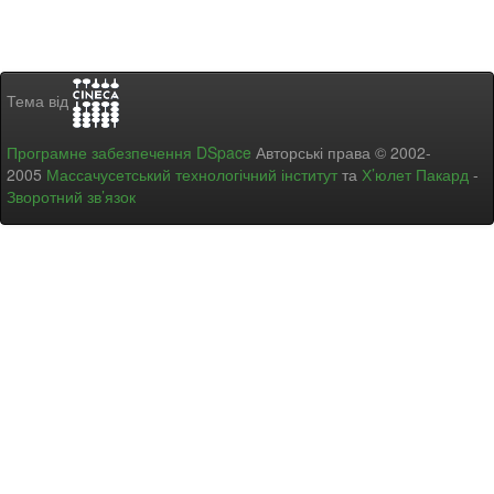
Тема від
Програмне забезпечення DSpace
Авторські права © 2002-
2005
Массачусетський технологічний інститут
та
Х’юлет Пакард
-
Зворотний зв’язок