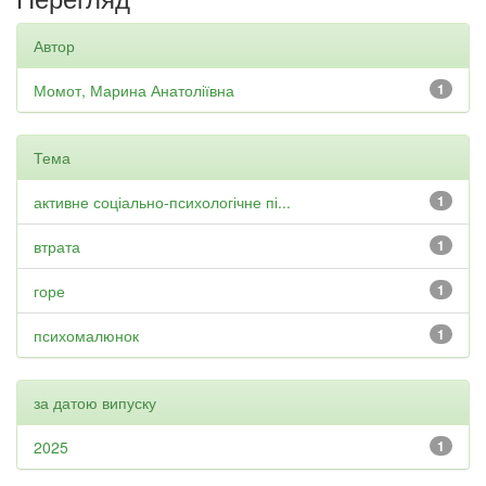
Автор
Момот, Марина Анатоліївна
1
Тема
активне соціально-психологічне пі...
1
втрата
1
горе
1
психомалюнок
1
за датою випуску
2025
1