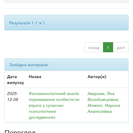
Результати 1-1 зі 1.
назад
1
далі
Знайдені матеріали:
Дата
Назва
Автор(и)
випуску
2025-
Феноменологічний аналіз
Амурова, Яна
12-08
переживання особистістю
Володимирівна
;
втрати у сучасних
Момот, Марина
психологічних
Анатоліївна
дослідженнях
Перегляд