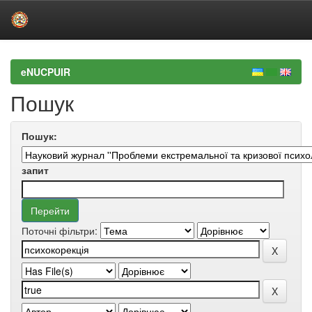
Skip
navigation
eNUCPUIR
Пошук
Пошук:
запит
Поточні фільтри: