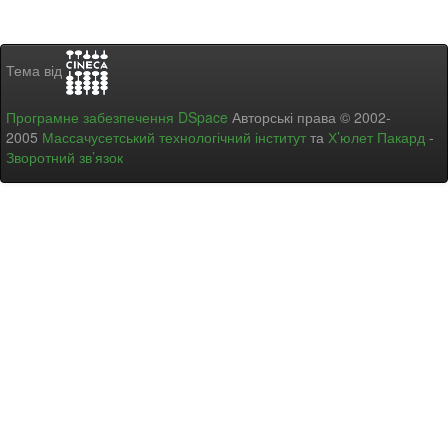
Тема від
Програмне забезпечення DSpace
Авторські права © 2002-
2005
Массачусетський технологічний інститут
та
Х’юлет Пакард
-
Зворотний зв’язок