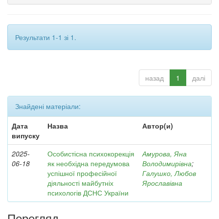
Результати 1-1 зі 1.
назад
1
далі
Знайдені матеріали:
Дата
Назва
Автор(и)
випуску
2025-
Особистісна психокорекція
Амурова, Яна
06-18
як необхідна передумова
Володимирівна
;
успішної професійної
Галушко, Любов
діяльності майбутніх
Ярославівна
психологів ДСНС України
Перегляд