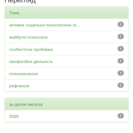
Тема
активне соціально-психологічне пі...
1
майбутні психологи
1
особистісна проблема
1
професійна діяльність
1
психомалюнок
1
рефлексія
1
за датою випуску
2025
1