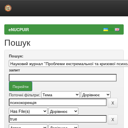
Skip
navigation
eNUCPUIR
Пошук
Пошук:
запит
Поточні фільтри: