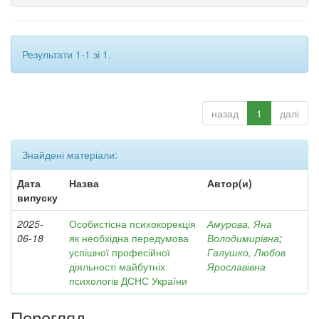
Результати 1-1 зі 1.
назад
1
далі
Знайдені матеріали:
Дата
Назва
Автор(и)
випуску
2025-
Особистісна психокорекція
Амурова, Яна
06-18
як необхідна передумова
Володимирівна
;
успішної професійної
Галушко, Любов
діяльності майбутніх
Ярославівна
психологів ДСНС України
Перегляд