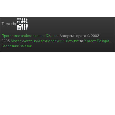
Тема від
Програмне забезпечення DSpace
Авторські права © 2002-
2005
Массачусетський технологічний інститут
та
Х’юлет Пакард
-
Зворотний зв’язок