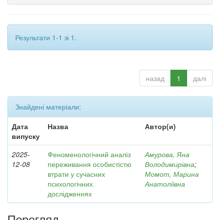
Результати 1-1 зі 1.
назад
1
далі
Знайдені матеріали:
Дата
Назва
Автор(и)
випуску
2025-
Феноменологічний аналіз
Амурова, Яна
12-08
переживання особистістю
Володимирівна
;
втрати у сучасних
Момот, Марина
психологічних
Анатоліївна
дослідженнях
Перегляд