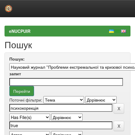
Skip
navigation
eNUCPUIR
Пошук
Пошук:
запит
Поточні фільтри: