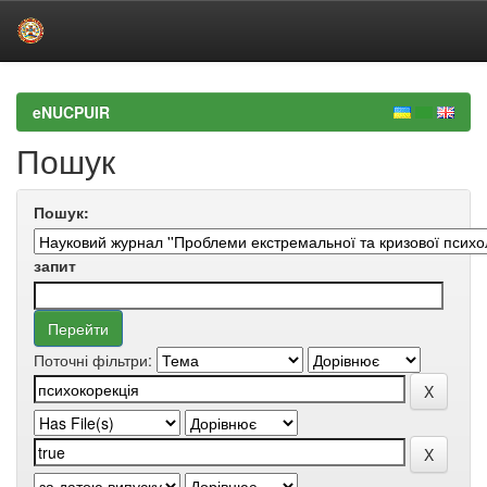
Skip
navigation
eNUCPUIR
Пошук
Пошук:
запит
Поточні фільтри: