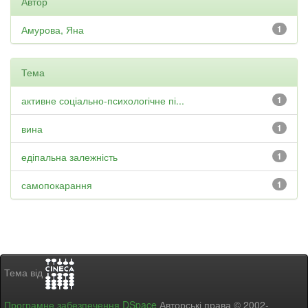
Автор
Амурова, Яна
1
Тема
активне соціально-психологічне пі...
1
вина
1
едіпальна залежність
1
самопокарання
1
Тема від
Програмне забезпечення DSpace
Авторські права © 2002-