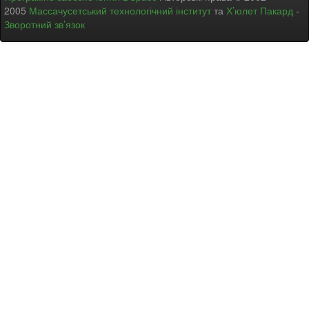
2005
Массачусетський технологічний інститут
та
Х’юлет Пакард
-
Зворотний зв’язок