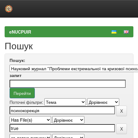
Skip
navigation
eNUCPUIR
Пошук
Пошук:
запит
Поточні фільтри: