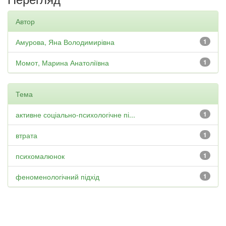
Автор
Амурова, Яна Володимирівна
1
Момот, Марина Анатоліївна
1
Тема
активне соціально-психологічне пі...
1
втрата
1
психомалюнок
1
феноменологічний підхід
1