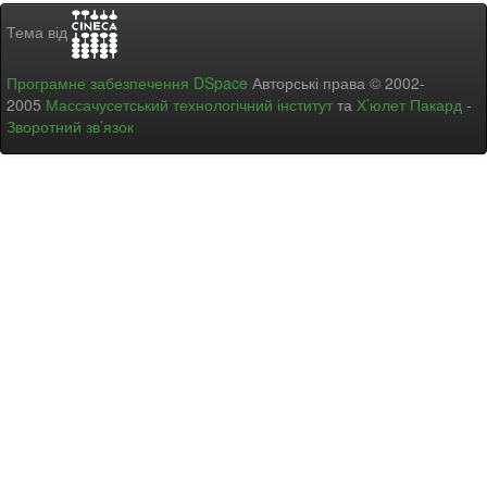
Тема від
Програмне забезпечення DSpace
Авторські права © 2002-
2005
Массачусетський технологічний інститут
та
Х’юлет Пакард
-
Зворотний зв’язок