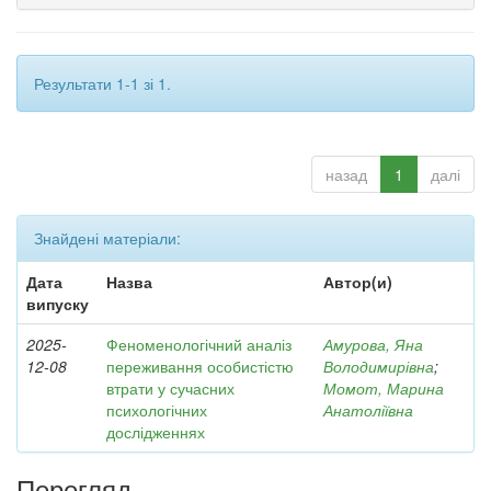
Результати 1-1 зі 1.
назад
1
далі
Знайдені матеріали:
Дата
Назва
Автор(и)
випуску
2025-
Феноменологічний аналіз
Амурова, Яна
12-08
переживання особистістю
Володимирівна
;
втрати у сучасних
Момот, Марина
психологічних
Анатоліївна
дослідженнях
Перегляд