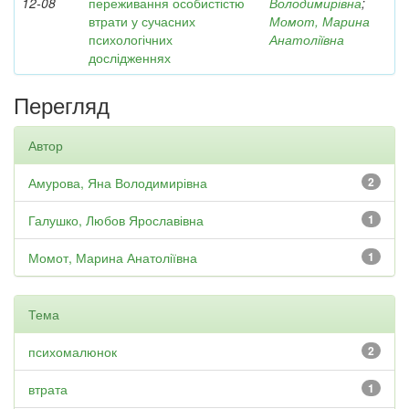
12-08
переживання особистістю
Володимирівна
;
втрати у сучасних
Момот, Марина
психологічних
Анатоліївна
дослідженнях
Перегляд
Автор
Амурова, Яна Володимирівна
2
Галушко, Любов Ярославівна
1
Момот, Марина Анатоліївна
1
Тема
психомалюнок
2
втрата
1