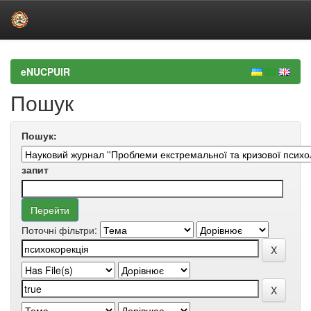
Skip
navigation
eNUCPUIR
Пошук
Пошук:
запит
Поточні фільтри: