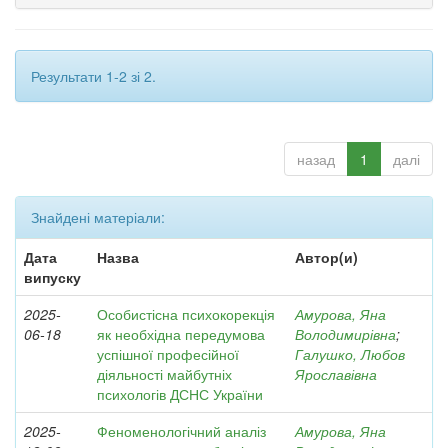
Результати 1-2 зі 2.
назад
1
далі
Знайдені матеріали:
Дата
Назва
Автор(и)
випуску
2025-
Особистісна психокорекція
Амурова, Яна
06-18
як необхідна передумова
Володимирівна
;
успішної професійної
Галушко, Любов
діяльності майбутніх
Ярославівна
психологів ДСНС України
2025-
Феноменологічний аналіз
Амурова, Яна