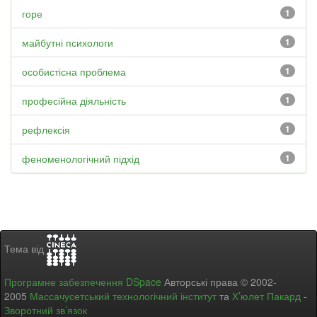
горе
1
майбутні психологи
1
особистісна проблема
1
професійна діяльність
1
рефлексія
1
феноменологічний підхід
1
Тема від
Програмне забезпечення DSpace
Авторські права © 2002-
2005
Массачусетський технологічний інститут
та
Х’юлет Пакард
-
Зворотний зв’язок