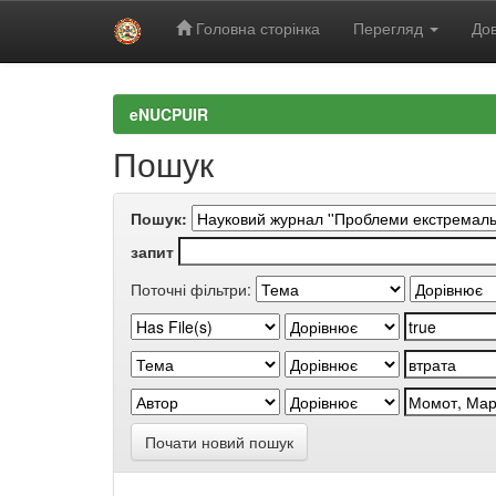
Головна сторінка
Перегляд
Дов
Skip
navigation
eNUCPUIR
Пошук
Пошук:
запит
Поточні фільтри:
Почати новий пошук