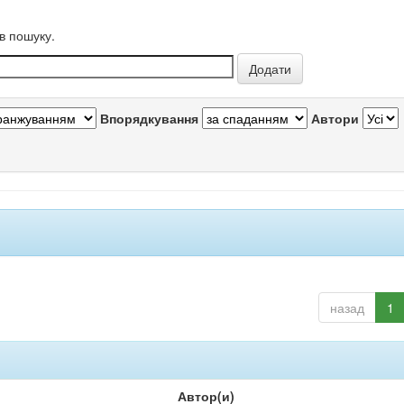
в пошуку.
Впорядкування
Автори
назад
1
Автор(и)