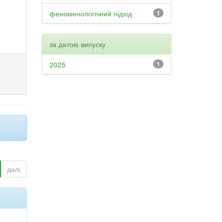
феноменологічний підхід
1
за датою випуску
2025
1
далі