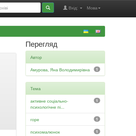
Вхід:
Мова
Перегляд
Автор
Амурова, Яна Володимирівна
1
Тема
активне соціально-
1
психологічне пі...
горе
1
психомалюнок
1