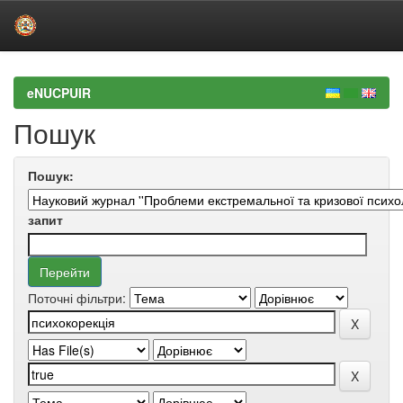
Skip
navigation
eNUCPUIR
Пошук
Пошук:
запит
Поточні фільтри: