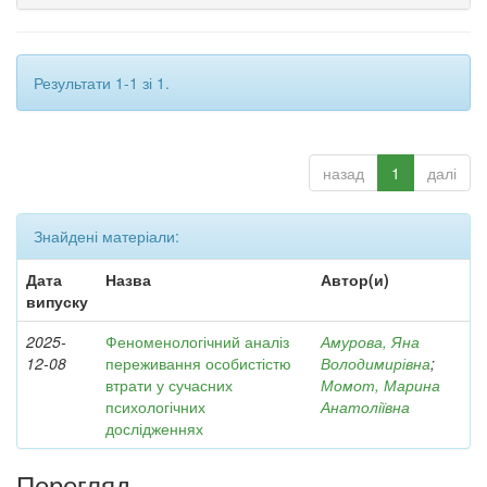
Результати 1-1 зі 1.
назад
1
далі
Знайдені матеріали:
Дата
Назва
Автор(и)
випуску
2025-
Феноменологічний аналіз
Амурова, Яна
12-08
переживання особистістю
Володимирівна
;
втрати у сучасних
Момот, Марина
психологічних
Анатоліївна
дослідженнях
Перегляд