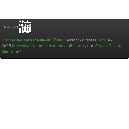
Тема від
Програмне забезпечення DSpace
Авторські права © 2002-
2005
Массачусетський технологічний інститут
та
Х’юлет Пакард
-
Зворотний зв’язок