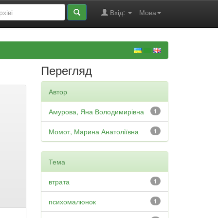
Вхід:
Мова
Перегляд
Автор
Амурова, Яна Володимирівна
1
Момот, Марина Анатоліївна
1
Тема
втрата
1
психомалюнок
1