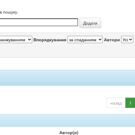
в пошуку.
Впорядкування
Автори
назад
1
Автор(и)