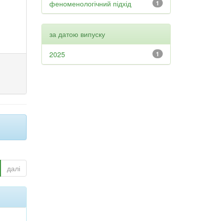
феноменологічний підхід
1
за датою випуску
2025
1
далі