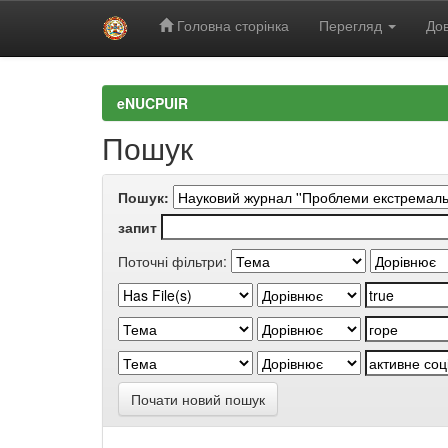
Головна сторінка
Перегляд
Дов
Skip
navigation
eNUCPUIR
Пошук
Пошук:
запит
Поточні фільтри:
Почати новий пошук