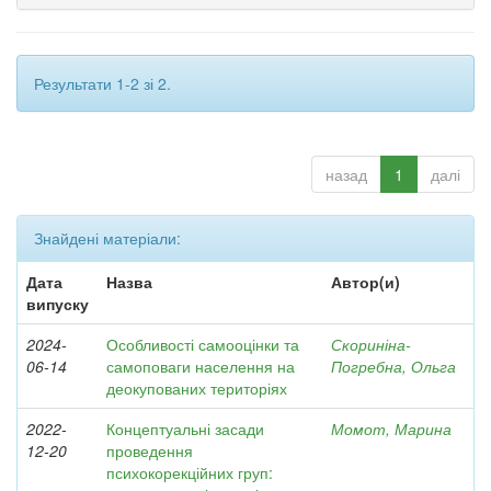
Результати 1-2 зі 2.
назад
1
далі
Знайдені матеріали:
Дата
Назва
Автор(и)
випуску
2024-
Особливості самооцінки та
Скориніна-
06-14
самоповаги населення на
Погребна, Ольга
деокупованих територіях
2022-
Концептуальні засади
Момот, Марина
12-20
проведення
психокорекційних груп: