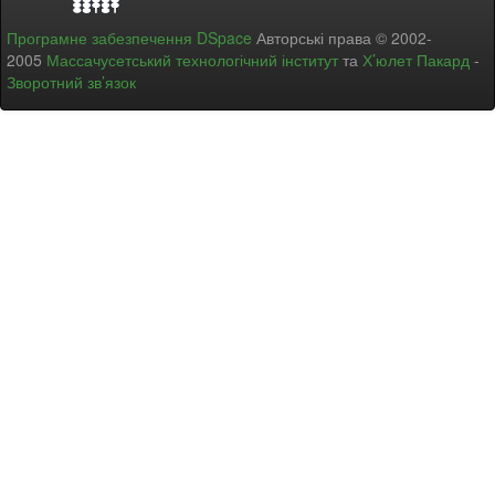
Програмне забезпечення DSpace
Авторські права © 2002-
2005
Массачусетський технологічний інститут
та
Х’юлет Пакард
-
Зворотний зв’язок