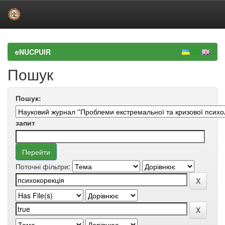
Skip
navigation
eNUCPUIR
Пошук
Пошук:
запит
Поточні фільтри: