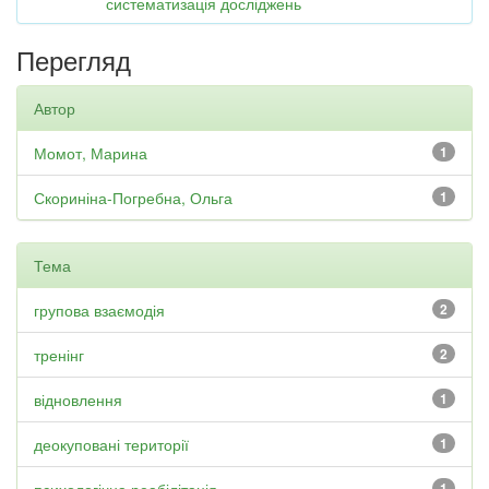
систематизація досліджень
Перегляд
Автор
Момот, Марина
1
Скориніна-Погребна, Ольга
1
Тема
групова взаємодія
2
тренінг
2
відновлення
1
деокуповані території
1
1