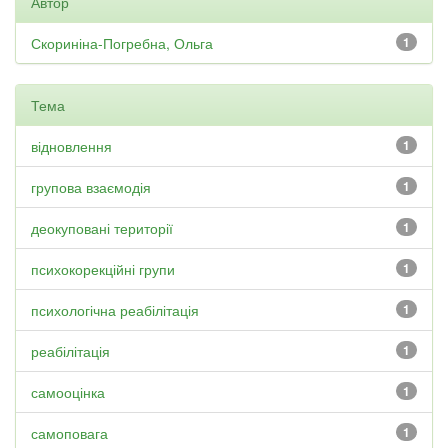
Автор
Скориніна-Погребна, Ольга
1
Тема
відновлення
1
групова взаємодія
1
деокуповані території
1
психокорекційні групи
1
психологічна реабілітація
1
реабілітація
1
самооцінка
1
самоповага
1