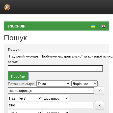
Skip
navigation
eNUCPUIR
Пошук
Пошук:
запит
Поточні фільтри: