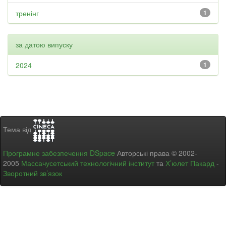
тренінг
1
за датою випуску
2024
1
Тема від
Програмне забезпечення DSpace
Авторські права © 2002-
2005
Массачусетський технологічний інститут
та
Х’юлет Пакард
-
Зворотний зв’язок