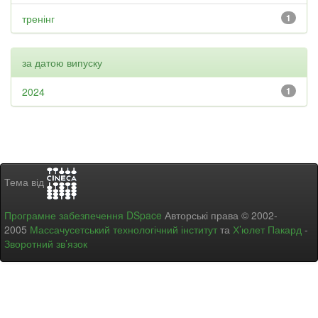
тренінг
1
за датою випуску
2024
1
Тема від
Програмне забезпечення DSpace
Авторські права © 2002-
2005
Массачусетський технологічний інститут
та
Х’юлет Пакард
-
Зворотний зв’язок