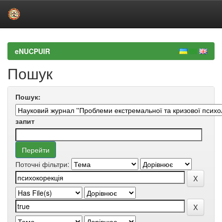
Skip
navigation
eNUCPUIR
Пошук
Пошук:
запит
Поточні фільтри: