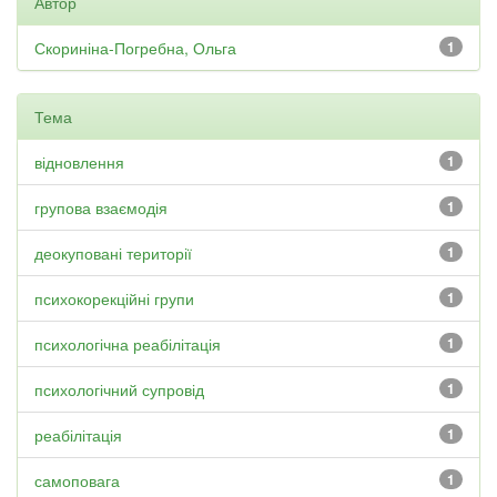
Автор
Скориніна-Погребна, Ольга
1
Тема
відновлення
1
групова взаємодія
1
деокуповані території
1
психокорекційні групи
1
психологічна реабілітація
1
психологічний супровід
1
реабілітація
1
самоповага
1