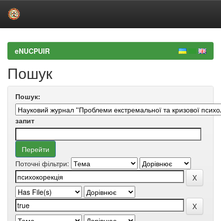
Skip
navigation
eNUCPUIR
Пошук
Пошук:
запит
Поточні фільтри: