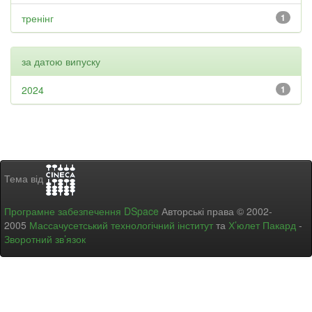
тренінг
1
за датою випуску
2024
1
Тема від
Програмне забезпечення DSpace
Авторські права © 2002-
2005
Массачусетський технологічний інститут
та
Х’юлет Пакард
-
Зворотний зв’язок