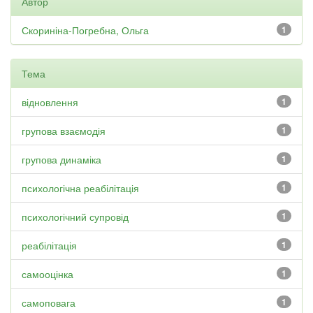
Автор
Скориніна-Погребна, Ольга
1
Тема
відновлення
1
групова взаємодія
1
групова динаміка
1
психологічна реабілітація
1
психологічний супровід
1
реабілітація
1
самооцінка
1
самоповага
1