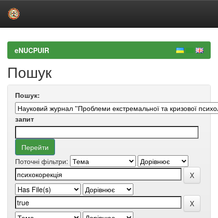
Skip
navigation
eNUCPUIR
Пошук
Пошук:
запит
Поточні фільтри: