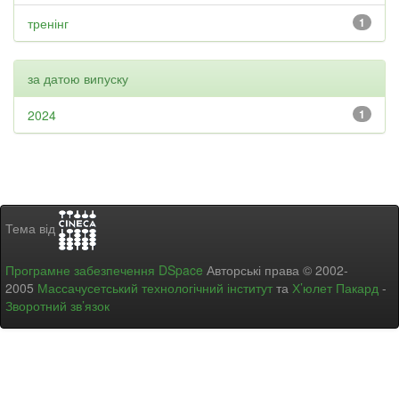
тренінг
1
за датою випуску
2024
1
Тема від
Програмне забезпечення DSpace
Авторські права © 2002-
2005
Массачусетський технологічний інститут
та
Х’юлет Пакард
-
Зворотний зв’язок