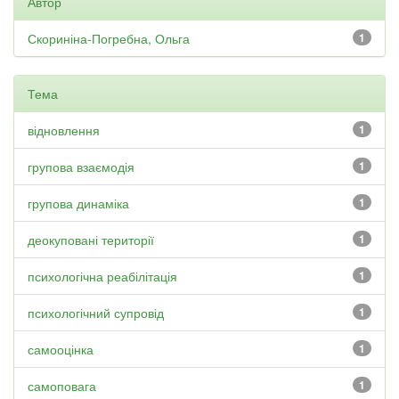
Автор
Скориніна-Погребна, Ольга
1
Тема
відновлення
1
групова взаємодія
1
групова динаміка
1
деокуповані території
1
психологічна реабілітація
1
психологічний супровід
1
самооцінка
1
самоповага
1