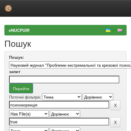
Skip
navigation
eNUCPUIR
Пошук
Пошук:
запит
Поточні фільтри: