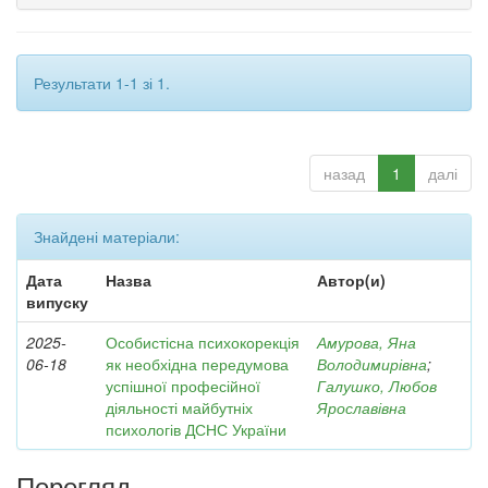
Результати 1-1 зі 1.
назад
1
далі
Знайдені матеріали:
Дата
Назва
Автор(и)
випуску
2025-
Особистісна психокорекція
Амурова, Яна
06-18
як необхідна передумова
Володимирівна
;
успішної професійної
Галушко, Любов
діяльності майбутніх
Ярославівна
психологів ДСНС України
Перегляд