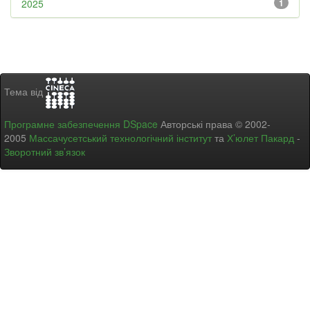
2025
1
Тема від
Програмне забезпечення DSpace
Авторські права © 2002-
2005
Массачусетський технологічний інститут
та
Х’юлет Пакард
-
Зворотний зв’язок