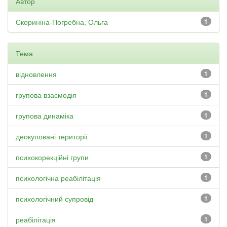
Автор
Скориніна-Погребна, Ольга
1
Тема
відновлення
1
групова взаємодія
1
групова динаміка
1
деокуповані території
1
психокорекційні групи
1
психологічна реабілітація
1
психологічний супровід
1
реабілітація
1