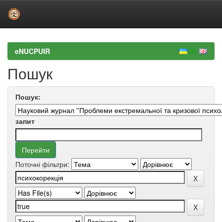
Skip
navigation
eNUCPUIR
Пошук
Пошук:
запит
Поточні фільтри: