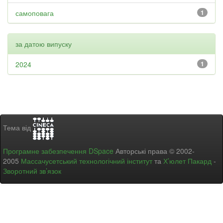
самоповага
1
за датою випуску
2024
1
Тема від
Програмне забезпечення DSpace
Авторські права © 2002-
2005
Массачусетський технологічний інститут
та
Х’юлет Пакард
-
Зворотний зв’язок