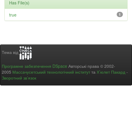
Has File(s)
true
1
Тема від
Програмне забезпечення DSpace
Авторські права © 2002-
2005
Массачусетський технологічний інститут
та
Х’юлет Пакард
-
Зворотний зв’язок