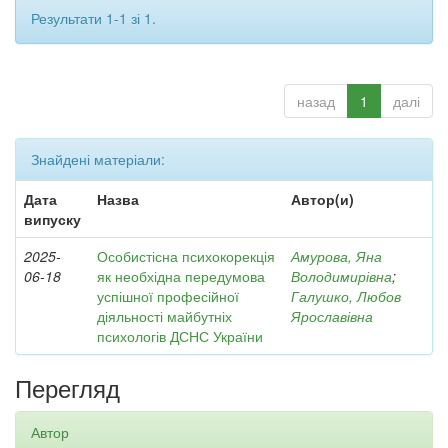
Результати 1-1 зі 1.
назад
1
далі
Знайдені матеріали:
Дата
Назва
Автор(и)
випуску
2025-
Особистісна психокорекція
Амурова, Яна
06-18
як необхідна передумова
Володимирівна
;
успішної професійної
Галушко, Любов
діяльності майбутніх
Ярославівна
психологів ДСНС України
Перегляд
Автор