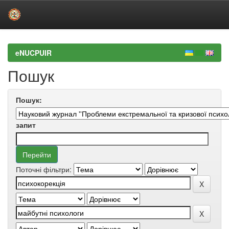
Skip
navigation
eNUCPUIR
Пошук
Пошук:
запит
Поточні фільтри: